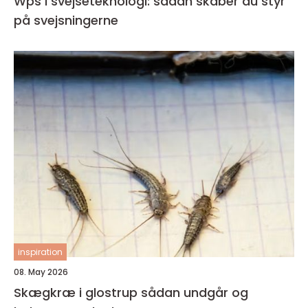
Wps i svejseteknologi: sådan skaber du styr
på svejsningerne
inspiration
08. May 2026
Skægkræ i glostrup sådan undgår og