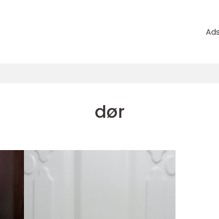
Ad
dør