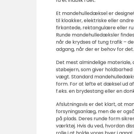
få et indblik i det.
Et mandehulledæksel er designet t
til kloakker, elektriske eller an
firkantede, rektangulære eller ru
Runde mandehulledæksler findes ty
når de krydses af tung trafik – d
adgang, når der er behov for det.
Det mest almindelige materiale, 
støbejern, som giver holdbarhed 
vægt. Standard mandehulledæksle
form. For at løfte et dæksel ud 
f.eks. en brydestang eller en don
Afslutningsvis er det klart, at ma
forsyningsanlæg, men de er også 
på plads. Deres runde form sikrer
værktøj. Hvis du ved, hvordan di
rolle i at holde vores byer i gang!