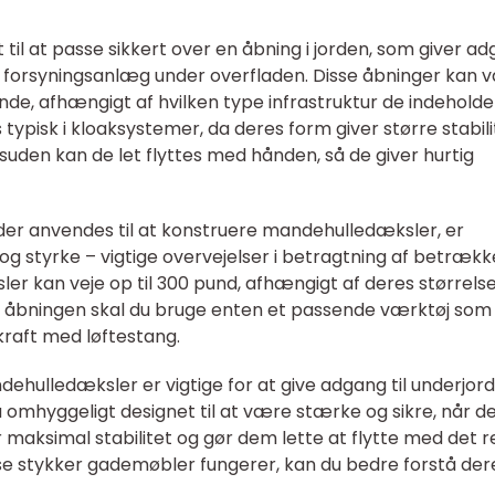
il at passe sikkert over en åbning i jorden, som giver a
dre forsyningsanlæg under overfladen. Disse åbninger kan
nde, afhængigt af hvilken type infrastruktur de indeholde
pisk i kloaksystemer, da deres form giver større stabili
esuden kan de let flyttes med hånden, så de giver hurtig
der anvendes til at konstruere mandehulledæksler, er
og styrke – vigtige overvejelser i betragtning af betrækk
r kan veje op til 300 pund, afhængigt af deres størrels
af åbningen skal du bruge enten et passende værktøj som
kraft med løftestang.
ndehulledæksler er vigtige for at give adgang til underjord
omhyggeligt designet til at være stærke og sikre, når de
 maksimal stabilitet og gør dem lette at flytte med det r
sse stykker gademøbler fungerer, kan du bedre forstå der