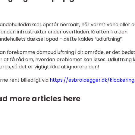
andehulledæksel, opstår normalt, når varmt vand eller
ler anden infrastruktur under overfladen. Kraften fra den
ehullets dæksel opad – dette kaldes “udluftning”.
kan forekomme dampudluftning i dit område, er det bedst
r at få råd om, hvordan problemet kan løses. Udluftning 
eres, så det er vigtigt ikke at ignorere den!
e rent billedligt via
https://esbrolaegger.dk/kloakering
d more articles here