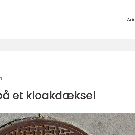
Ad
n
på et kloakdæksel