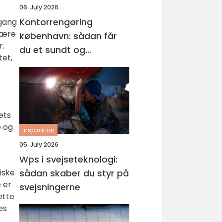
06. July 2026
Kontorrengøring
dgang
 være
københavn: sådan får
r.
du et sundt og
tet,
professionelt
arbejdsmiljø
ets
e og
inspiration
05. July 2026
Wps i svejseteknologi:
iske
sådan skaber du styr på
 er
svejsningerne
ette
es