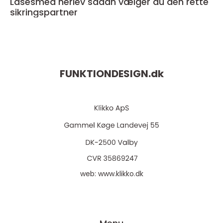
Låsesmed herlev sådan vælger du den rette
sikringspartner
FUNKTIONDESIGN.
dk
web:
www.klikko.dk