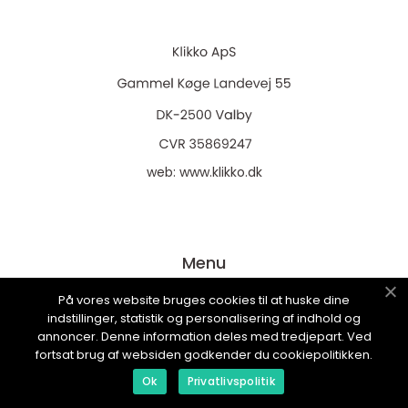
web:
www.klikko.dk
Menu
På vores website bruges cookies til at huske dine
indstillinger, statistik og personalisering af indhold og
Ads
annoncer. Denne information deles med tredjepart. Ved
About Us
fortsat brug af websiden godkender du cookiepolitikken.
Cookies
Ok
Privatlivspolitik