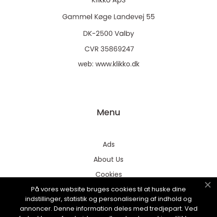
web:
www.klikko.dk
Menu
Ads
About Us
Cookies
På vores website bruges cookies til at huske dine
Contact
indstillinger, statistik og personalisering af indhold og
Sitemap
annoncer. Denne information deles med tredjepart. Ved