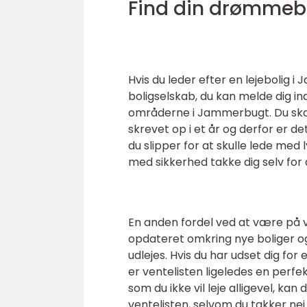
Find din drømmeb
Hvis du leder efter en lejebolig i
boligselskab, du kan melde dig ind
områderne i Jammerbugt. Du sk
skrevet op i et år og derfor er det
du slipper for at skulle lede med l
med sikkerhed takke dig selv for 
En anden fordel ved at være på ve
opdateret omkring nye boliger og 
udlejes. Hvis du har udset dig for en
er ventelisten ligeledes en perfekt 
som du ikke vil leje alligevel, kan
ventelisten, selvom du takker nej.