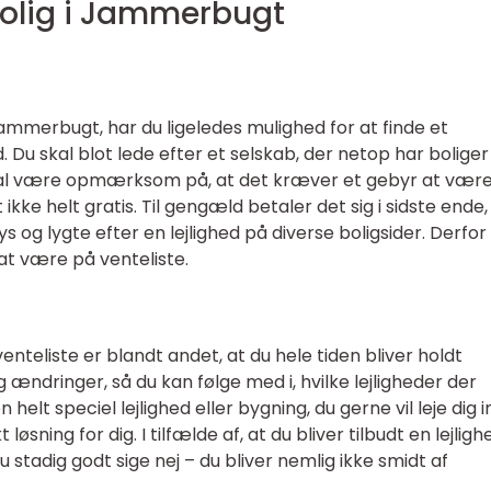
olig i Jammerbugt
 Jammerbugt, har du ligeledes mulighed for at finde et
. Du skal blot lede efter et selskab, der netop har boliger 
al være opmærksom på, at det kræver et gebyr at vær
 ikke helt gratis. Til gengæld betaler det sig i sidste ende,
ys og lygte efter en lejlighed på diverse boligsider. Derfor 
at være på venteliste.
nteliste er blandt andet, at du hele tiden bliver holdt
ændringer, så du kan følge med i, hvilke lejligheder der
 helt speciel lejlighed eller bygning, du gerne vil leje dig in
løsning for dig. I tilfælde af, at du bliver tilbudt en lejligh
 du stadig godt sige nej – du bliver nemlig ikke smidt af