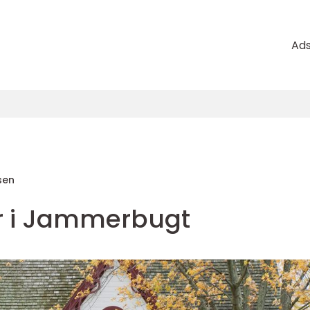
Ad
sen
r i Jammerbugt