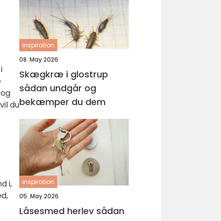
inspiration
08. May 2026
i
Skægkræ i glostrup
e
sådan undgår og
 og
bekæmper du dem
vil du
inspiration
d i,
ed,
05. May 2026
Låsesmed herlev sådan