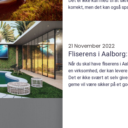
Det er ikke kun med til at sikr
korrekt, men det kan også spa
løb. Autor...
21 November 2022
Fliserens i Aalborg:
Når du skal have fliserens i Aa
en virksomhed, der kan levere
Det er ikke svært at selv give 
gerne vil være sikker på et god