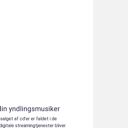
din yndlingsmusiker
alget af cd’er er faldet i de
igitale streamingtjenester bliver