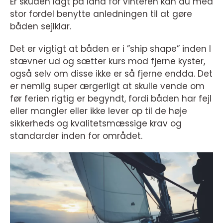
Er skuden lagt på land for vinteren kan du med
stor fordel benytte anledningen til at gøre
båden sejlklar.
Det er vigtigt at båden er i ”ship shape” inden I
stævner ud og sætter kurs mod fjerne kyster,
også selv om disse ikke er så fjerne endda. Det
er nemlig super ærgerligt at skulle vende om
før ferien rigtig er begyndt, fordi båden har fejl
eller mangler eller ikke lever op til de høje
sikkerheds og kvalitetsmæssige krav og
standarder inden for området.