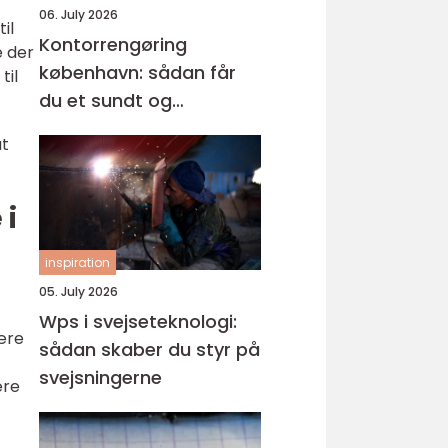
06. July 2026
il
Kontorrengøring
e der
københavn: sådan får
til
du et sundt og
professionelt
at
arbejdsmiljø
 i
inspiration
05. July 2026
Wps i svejseteknologi:
ære
sådan skaber du styr på
svejsningerne
ære