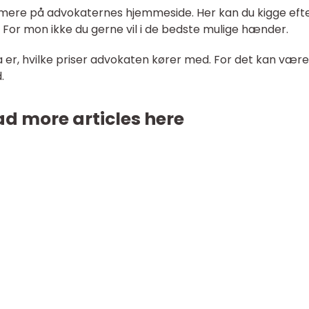
r mere på advokaternes hjemmeside. Her kan du kigge eft
For mon ikke du gerne vil i de bedste mulige hænder.
a er, hvilke priser advokaten kører med. For det kan være
d.
d more articles here