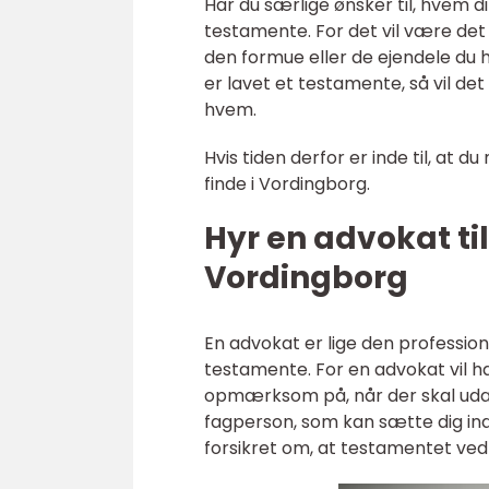
Har du særlige ønsker til, hvem din
testamente. For det vil være det o
den formue eller de ejendele du ha
er lavet et testamente, så vil de
hvem.
Hvis tiden derfor er inde til, at 
finde i Vordingborg.
Hyr en advokat ti
Vordingborg
En advokat er lige den professione
testamente. For en advokat vil h
opmærksom på, når der skal uda
fagperson, som kan sætte dig ind 
forsikret om, at testamentet ve