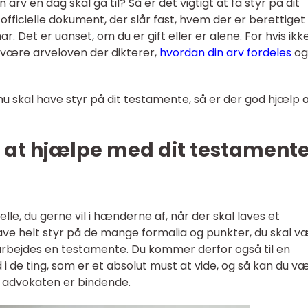
 arv en dag skal gå til? Så er det vigtigt at få styr på dit
fficielle dokument, der slår fast, hvem der er berettiget t
r. Det er uanset, om du er gift eller er alene. For hvis ikk
t være arveloven der dikterer,
hvordan din arv fordeles
og 
du nu skal have styr på dit testamente, så er der god hjælp 
l at hjælpe med dit testamente
lle, du gerne vil i hænderne af, når der skal laves et
ave helt styr på de mange formalia og punkter, du skal v
rbejdes en testamente. Du kommer derfor også til en
i de ting, som er et absolut must at vide, og så kan du v
d advokaten er bindende.