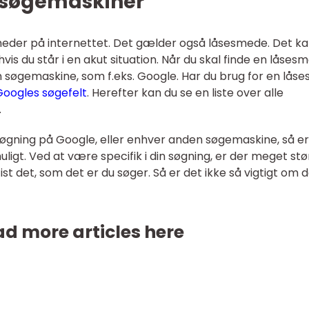
s søgemaskiner
heder på internettet. Det gælder også låsesmede. Det k
is du står i en akut situation. Når du skal finde en låses
n søgemaskine, som f.eks. Google. Har du brug for en lås
 Googles søgefelt
. Herefter kan du se en liste over alle
.
 søgning på Google, eller enhver anden søgemaskine, så er
uligt. Ved at være specifik i din søgning, er der meget stø
st det, som det er du søger. Så er det ikke så vigtigt om d
d more articles here