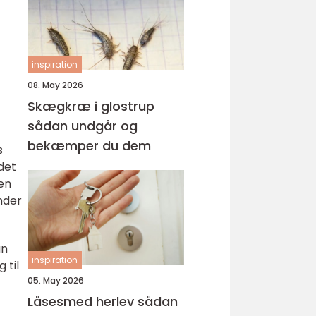
inspiration
08. May 2026
Skægkræ i glostrup
sådan undgår og
bekæmper du dem
s
det
 en
nder
an
inspiration
 til
05. May 2026
Låsesmed herlev sådan