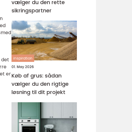
vælger du den rette
sikringspartner
an
med
esmed
inspiration
 det
rre
01. May 2026
et er
Køb af grus: sådan
vælger du den rigtige
løsning til dit projekt