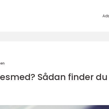
Ad
sen
åsesmed? Sådan finder du